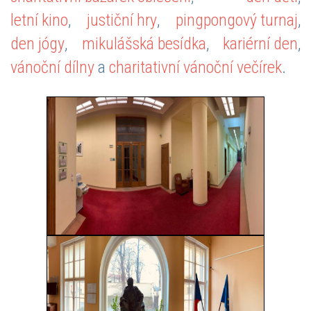
letní kino
,
justiční hry
,
pingpongový turnaj
,
den jógy
,
mikulášská besídka
,
kariérní den
,
vánoční dílny
a
charitativní vánoční večírek
.