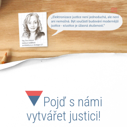
T
o
g
g
l
e
n
a
v
Pojď s námi
i
g
vytvářet justici!
a