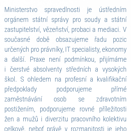
t
Ministerstvo spravedlnosti je ústředním
i
orgánem státní správy pro soudy a státní
o
zastupitelství, vězeňství, probaci a mediaci. V
n
současné době obsazujeme řadu pozic
určených pro právníky, IT specialisty, ekonomy
a další. Praxe není podmínkou, přijímáme
i čerstvé absolventy středních a vysokých
škol. S ohledem na profesní a kvalifikační
předpoklady podporujeme přímé
zaměstnávání osob se zdravotním
postižením, podporujeme rovné příležitosti
žen a mužů i diverzitu pracovního kolektivu
celkově, neboť právě v rozmanitosti je jeho