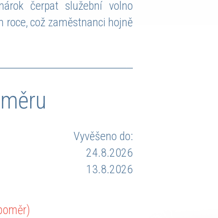
árok čerpat služební volno
m roce, což zaměstnanci hojně
oměru
Vyvěšeno do:
24.8.2026
13.8.2026
 poměr)