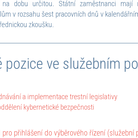
 na dobu určitou. Státní zaměstnanci mají n
elům v rozsahu šest pracovních dnů v kalendářní
 úřednickou zkoušku.
é pozice ve služebním p
ednávání a implementace trestní legislativy
 oddělení kybernetické bezpečnosti
pro přihlášení do výběrového řízení (služební