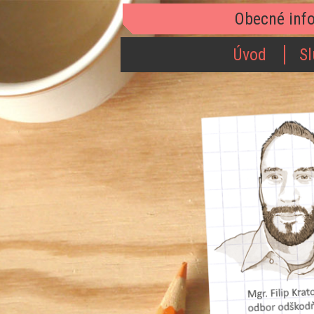
Obecné inf
Úvod
Sl