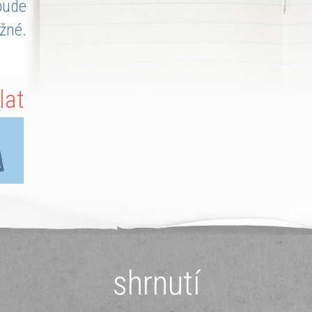
bude
žné.
lat
shrnutí