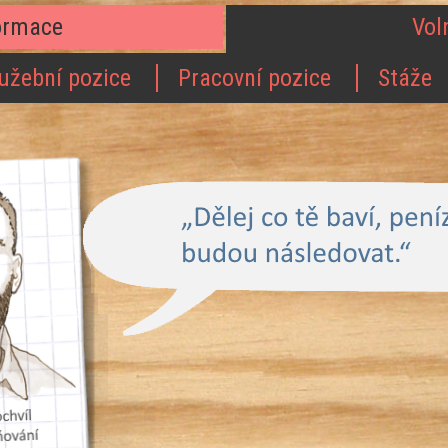
ormace
Vol
užební pozice
Pracovní pozice
Stáže