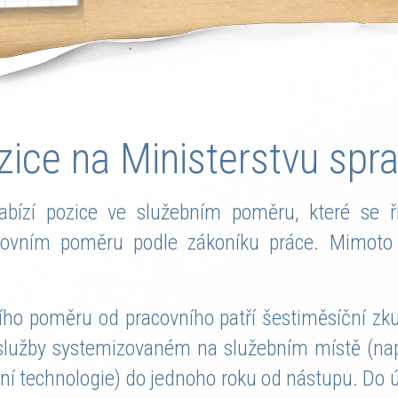
zice na Ministerstvu spra
nabízí pozice ve služebním poměru, které se 
acovním poměru podle zákoníku práce. Mimot
ního poměru od pracovního patří šestiměsíční zku
lužby systemizovaném na služebním místě (např.
í technologie) do jednoho roku od nástupu. Do