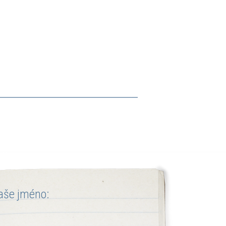
aše jméno: